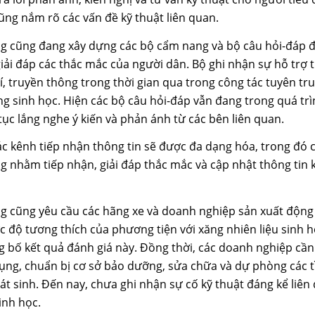
ũng nắm rõ các vấn đề kỹ thuật liên quan.
 cũng đang xây dựng các bộ cẩm nang và bộ câu hỏi-đáp để 
ải đáp các thắc mắc của người dân. Bộ ghi nhận sự hỗ trợ t
, truyền thông trong thời gian qua trong công tác tuyên tr
ng sinh học. Hiện các bộ câu hỏi-đáp vẫn đang trong quá tr
 tục lắng nghe ý kiến và phản ánh từ các bên liên quan.
c kênh tiếp nhận thông tin sẽ được đa dạng hóa, trong đó có
ng nhằm tiếp nhận, giải đáp thắc mắc và cập nhật thông tin
 cũng yêu cầu các hãng xe và doanh nghiệp sản xuất động 
c độ tương thích của phương tiện với xăng nhiên liệu sinh h
g bố kết quả đánh giá này. Đồng thời, các doanh nghiệp cần
ụng, chuẩn bị cơ sở bảo dưỡng, sửa chữa và dự phòng các 
át sinh. Đến nay, chưa ghi nhận sự cố kỹ thuật đáng kể liên
inh học.