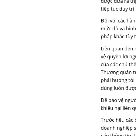
được đưa ra thị
tiếp tục duy t
Đối với các hàn
mức độ và hình
pháp khác tùy 
Liên quan đến 
vệ quyền lợi ng
của các chủ th
Thương quán tr
phải hướng tới 
dùng luôn được 
Để bảo vệ ngườ
khiếu nại liên 
Trước hết, các
doanh nghiệp s
cấp thông tin, 