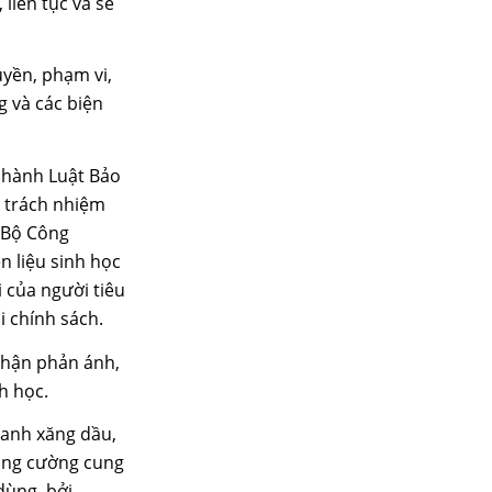
liên tục và sẽ
uyền, phạm vi,
g và các biện
n hành Luật Bảo
à trách nhiệm
. Bộ Công
n liệu sinh học
i của người tiêu
i chính sách.
nhận phản ánh,
h học.
oanh xăng dầu,
tăng cường cung
 dùng, bởi