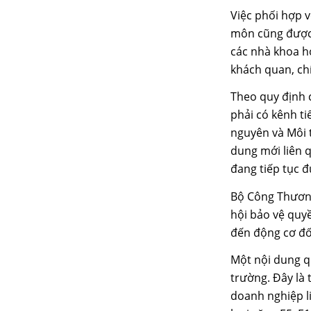
Việc phối hợp v
môn cũng được 
các nhà khoa h
khách quan, ch
Theo quy định c
phải có kênh t
nguyên và Môi t
dung mới liên q
đang tiếp tục 
Bộ Công Thương
hội bảo vệ quyề
đến động cơ đốt
Một nội dung q
trường. Đây là
doanh nghiệp l