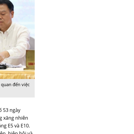
 quan đến việc
ố 53 ngày
g xăng nhiên
ăng E5 và E10.
p, hiệp hội và