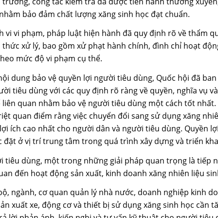
 trường, công tác kiểm tra đã được tiến hành thường xuyên, 
rì nhằm bảo đảm chất lượng xăng sinh học đạt chuẩn.
h vi vi phạm, pháp luật hiện hành đã quy định rõ về thẩm q
 thức xử lý, bao gồm xử phạt hành chính, đình chỉ hoạt độn
theo mức độ vi phạm cụ thể.
nội dung bảo vệ quyền lợi người tiêu dùng, Quốc hội đã ba
ười tiêu dùng với các quy định rõ ràng về quyền, nghĩa vụ v
ể liên quan nhằm bảo vệ người tiêu dùng một cách tốt nhất
iệt quan điểm rằng việc chuyển đổi sang sử dụng xăng nhiê
lợi ích cao nhất cho người dân và người tiêu dùng. Quyền lợ
đặt ở vị trí trung tâm trong quá trình xây dựng và triển kha
i tiêu dùng, một trong những giải pháp quan trọng là tiếp 
quan đến hoạt động sản xuất, kinh doanh xăng nhiên liệu sin
 bộ, ngành, cơ quan quản lý nhà nước, doanh nghiệp kinh d
ản xuất xe, động cơ và thiết bị sử dụng xăng sinh học cần 
trả lời phản ánh, kiến nghị và tư vấn kỹ thuật cho người tiêu