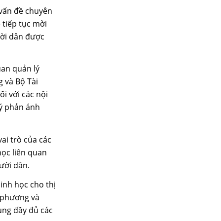
 vấn đề chuyên
tiếp tục mời
ười dân được
uan quản lý
 và Bộ Tài
i với các nội
lý phản ánh
ai trò của các
học liên quan
ười dân.
inh học cho thị
a phương và
ung đầy đủ các