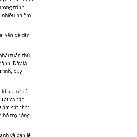
hương trình
, nhiều nhiệm
ai vấn đề cần
phải tuân thủ
hành. Đây là
trình, quy
c khâu, từ sản
 Tất cả các
giám sát chặt
n hỗ trợ công
oanh và bán lẻ