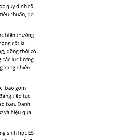
ược quy định rõ
tiêu chuẩn, đo
ực hiện thường
nòng cốt là
ng, đồng thời có
 các lực lượng
ng xăng nhiên
ức, bao gồm
đang tiếp tục
iao ban. Danh
ờ và hiệu quả
ăng sinh học E5