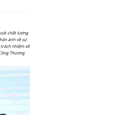
oát chất lượng
phản ánh về sự
h trách nhiệm sẽ
ộ Công Thương