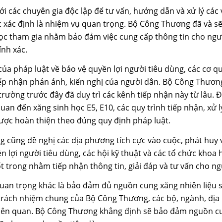
ới các chuyên gia độc lập để tư vấn, hướng dẫn và xử lý các
xác định là nhiệm vụ quan trọng. Bộ Công Thương đã và sẽ 
ọc tham gia nhằm bảo đảm việc cung cấp thông tin cho ng
ính xác.
ủa pháp luật về bảo vệ quyền lợi người tiêu dùng, các cơ q
iếp nhận phản ánh, kiến nghị của người dân. Bộ Công Thương
rường trước đây đã duy trì các kênh tiếp nhận này từ lâu. Đố
uan đến xăng sinh học E5, E10, các quy trình tiếp nhận, xử 
được hoàn thiện theo đúng quy định pháp luật.
 cũng đề nghị các địa phương tích cực vào cuộc, phát huy v
n lợi người tiêu dùng, các hội kỹ thuật và các tổ chức khoa 
 trong nhằm tiếp nhận thông tin, giải đáp và tư vấn cho ng
uan trọng khác là bảo đảm đủ nguồn cung xăng nhiên liệu s
 trách nhiệm chung của Bộ Công Thương, các bộ, ngành, đị
iên quan. Bộ Công Thương khẳng định sẽ bảo đảm nguồn c