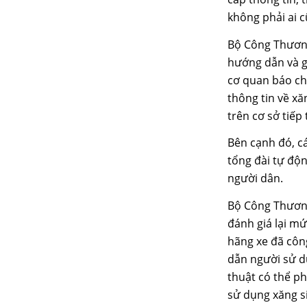
không phải ai c
Bộ Công Thương
hướng dẫn và gi
cơ quan báo chí
thông tin về xă
trên cơ sở tiếp
Bên cạnh đó, cá
tổng đài tự độ
người dân.
Bộ Công Thương
đánh giá lại mứ
hãng xe đã côn
dẫn người sử d
thuật có thể ph
sử dụng xăng s