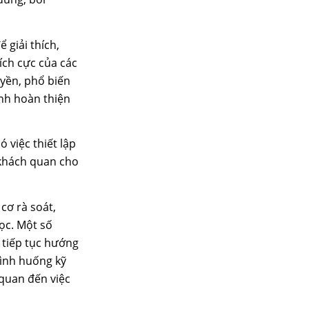
giải thích,
ích cực của các
uyền, phổ biến
ình hoàn thiện
 việc thiết lập
 khách quan cho
cơ rà soát,
ọc. Một số
 tiếp tục hướng
tình huống kỹ
 quan đến việc