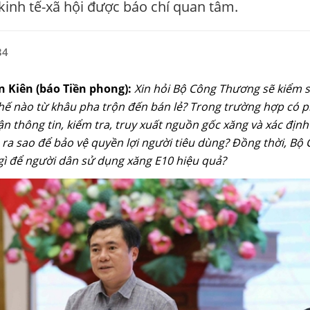
 kinh tế-xã hội được báo chí quan tâm.
34
n Kiên (báo Tiền phong):
Xin hỏi Bộ Công Thương sẽ kiểm s
hế nào từ khâu pha trộn đến bán lẻ? Trong trường hợp có 
hận thông tin, kiểm tra, truy xuất nguồn gốc xăng và xác địn
 ra sao để bảo vệ quyền lợi người tiêu dùng? Đồng thời, B
gì để người dân sử dụng xăng E10 hiệu quả?