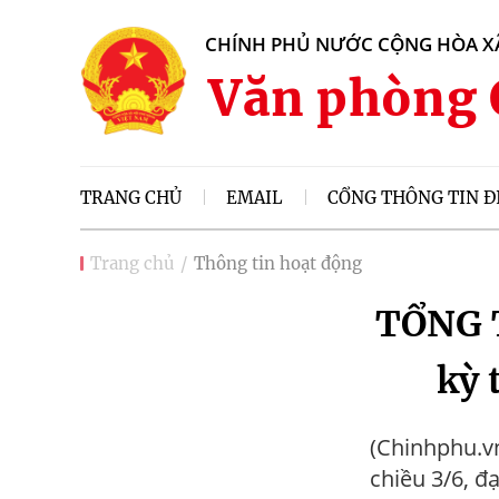
CHÍNH PHỦ NƯỚC CỘNG HÒA XÃ
Văn phòng 
TRANG CHỦ
EMAIL
CỔNG THÔNG TIN Đ
Trang chủ
Thông tin hoạt động
TỔNG 
kỳ 
(Chinhphu.vn
chiều 3/6, đ