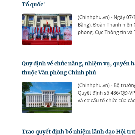
Tổ quốc'
(Chinhphu.vn) - Ngày 07/
Bằng), Đoàn Thanh niên C
phòng, Cục Thông tin và 
Quy định về chức năng, nhiệm vụ, quyền hạ
thuộc Văn phòng Chính phủ
(Chinhphu.vn) - Bộ trưở
Quyết định số 486/QĐ-VP
và cơ cấu tổ chức của cá
Trao quyết định bổ nhiệm lãnh đạo Hội t