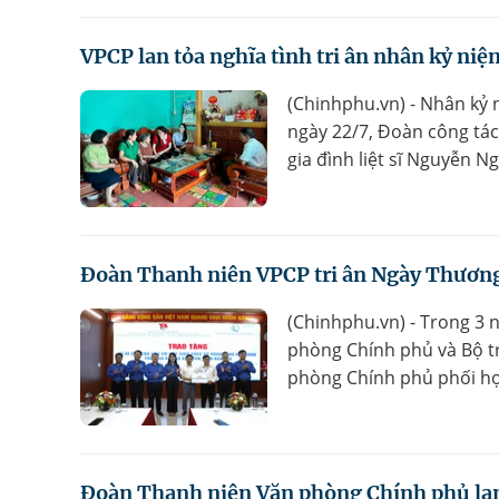
VPCP lan tỏa nghĩa tình tri ân nhân kỷ ni
(Chinhphu.vn) - Nhân kỷ 
ngày 22/7, Đoàn công tác
gia đình liệt sĩ Nguyễn N
Đoàn Thanh niên VPCP tri ân Ngày Thương bi
(Chinhphu.vn) - Trong 3 
phòng Chính phủ và Bộ 
phòng Chính phủ phối hợ
Đoàn Thanh niên Văn phòng Chính phủ lan