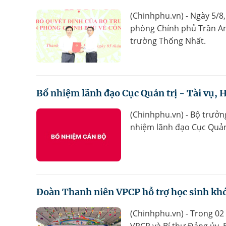
(Chinhphu.vn) - Ngày 5/
phòng Chính phủ Trần Anh
trường Thống Nhất.
Bổ nhiệm lãnh đạo Cục Quản trị - Tài vụ,
(Chinhphu.vn) - Bộ trưở
nhiệm lãnh đạo Cục Quản 
Đoàn Thanh niên VPCP hỗ trợ học sinh khó
(Chinhphu.vn) - Trong 02
VPCP và Bí thư Đảng ủy,