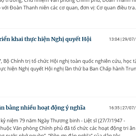
 với Đoàn Thanh niên các cơ quan, đơn vị: Cơ quan điều tra.
riển khai thực hiện Nghị quyết Hội
13:04 | 29/07
, Bộ Chính trị tổ chức Hội nghị toàn quốc nghiên cứu, học t
 thực hiện Nghị quyết Hội nghị lần thứ ba Ban Chấp hành Tru
 ân bằng nhiều hoạt động ý nghĩa
16:35 | 27/07
 kỷ niệm 79 năm Ngày Thương binh - Liệt sĩ (27/7/1947 -
 thuộc Văn phòng Chính phủ đã tổ chức các hoạt động tri ân 
ống nước nhớ nguồn”, “Đền ơn đáp nghĩa” của dân tộc.