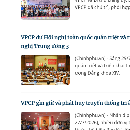
VPCP đã chủ trì, phối hợp
VPCP dự Hội nghị toàn quốc quán triệt và t
nghị Trung ương 3
(Chinhphu.vn) - Sáng 29/7
quán triệt và triển khai
ương Đảng khóa XIV.
VPCP gìn giữ và phát huy truyền thống tri
(Chinhphu.vn) - Nhân dịp
27/7/2026), nhiều đơn vị
thực, thể hiện đạo lý “U