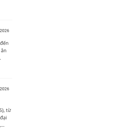
/2026
 đến
 ân
.
/2026
), từ
đại
..